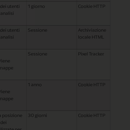
dei utenti
1 giorno
Cookie HTTP
'analisi
dei utenti
Sessione
Archiviazione
'analisi
locale HTML
Sessione
Pixel Tracker
Viene
 e mappe
1 anno
Cookie HTTP
Viene
 e mappe
la posizione
30 giorni
Cookie HTTP
 dei
lizzate per