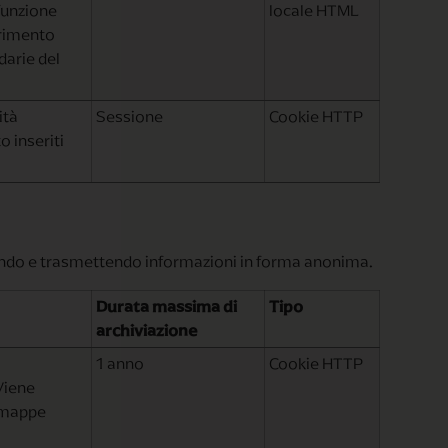
funzione
locale HTML
rrimento
darie del
ità
Sessione
Cookie HTTP
o inseriti
ogliendo e trasmettendo informazioni in forma anonima.
Durata massima di
Tipo
archiviazione
1 anno
Cookie HTTP
Viene
 e mappe