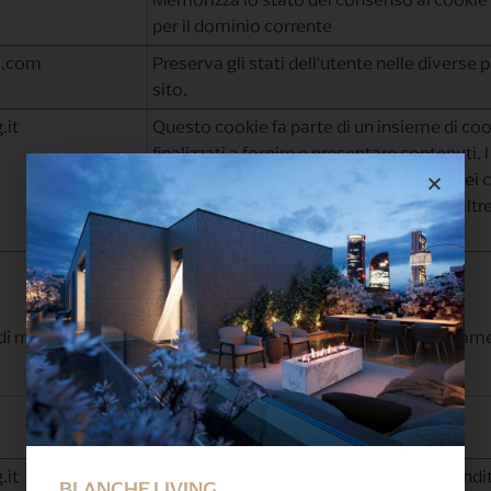
per il dominio corrente
ls.com
Preserva gli stati dell'utente nelle diverse 
sito.
.it
Questo cookie fa parte di un insieme di co
finalizzati a fornire e presentare contenuti. 
mantengono il corretto stato dei font, dei c
blog/immagini, dei temi cromatici e di altr
impostazioni del sito.
di memorizzare informazioni che ne influenzano il comportamento 
Scopo
.it
Percepisce se il rilevamento della profondit
BLANCHE LIVING