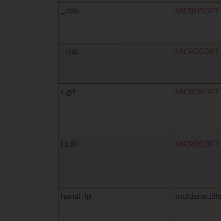
_clsk
MICROSOFT
_cltk
MICROSOFT
c.gif
MICROSOFT
CLID
MICROSOFT
handl_ip
multisite.di