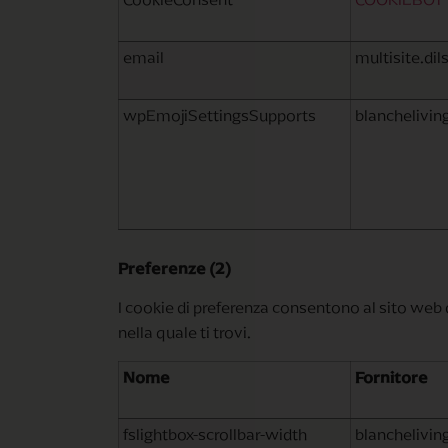
email
multisite.di
wpEmojiSettingsSupports
blancheliving
Preferenze (2)
I cookie di preferenza consentono al sito web 
nella quale ti trovi.
Nome
Fornitore
fslightbox-scrollbar-width
blancheliving