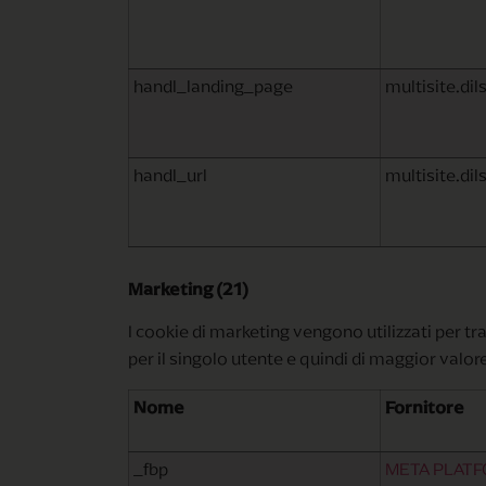
handl_landing_page
multisite.di
handl_url
multisite.di
Marketing (21)
I cookie di marketing vengono utilizzati per trac
per il singolo utente e quindi di maggior valore 
Nome
Fornitore
_fbp
META PLATF